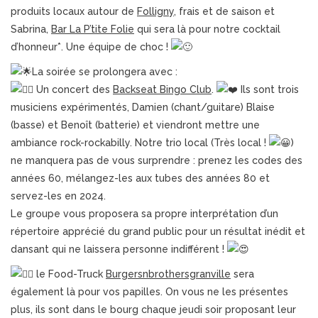
produits locaux autour de
Folligny
, frais et de saison et
Sabrina,
Bar La P’tite Folie
qui sera là pour notre cocktail
d’honneur*. Une équipe de choc !
La soirée se prolongera avec :
Un concert des
Backseat Bingo Club
.
Ils sont trois
musiciens expérimentés, Damien (chant/guitare) Blaise
(basse) et Benoît (batterie) et viendront mettre une
ambiance rock-rockabilly. Notre trio local (Très local !
)
ne manquera pas de vous surprendre : prenez les codes des
années 60, mélangez-les aux tubes des années 80 et
servez-les en 2024.
Le groupe vous proposera sa propre interprétation d’un
répertoire apprécié du grand public pour un résultat inédit et
dansant qui ne laissera personne indifférent !
le Food-Truck
Burgersnbrothersgranville
sera
également là pour vos papilles. On vous ne les présentes
plus, ils sont dans le bourg chaque jeudi soir proposant leur