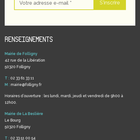
RENSEIGNEMENTS
Mairie de Folligny
42 rue de la Libération
50320 Folligny
T :
02 33 61 33 11
M :
mairie@folligny.fr
Horaires d’ouverture : les lundi, mardi, jeudi et vendredi de 9h00 à
12h00.
Mairie de La Beslière
Le Bourg
50320 Folligny
T :
02 33 51 00 54