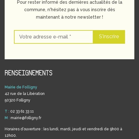
Pour rester informé des dernières actualités de la
commune, n'hésitez pas à vous inscrire dès
maintenant à notre newsletter !
RENSEIGNEMENTS
Mairie de Folligny
42 rue de la Libération
50320 Folligny
T :
02 33 61 33 11
M :
mairie@folligny.fr
Horaires d’ouverture : les lundi, mardi, jeudi et vendredi de 9h00 à
12h00.