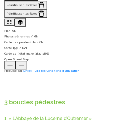
Réinitialiser les filtres
Réinitialiser les filtres
Plan IGN
Photos aériennes / IGN
Carte des pentes (plan IGN)
Carte 1950 / IGN
Carte de l'état-major (1820-1866)
Open Street Map
Propulsé par
Cirkwi
-
Lire les Conditions d'utilisation
3 boucles pédestres
1. « L’Abbaye de la Lucerne d’Outremer »