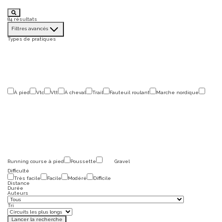
84
résultats
Filtres avancés
Types de pratiques
À pied
Vtc
Vtt
À cheval
Trail
Fauteuil roulant
Marche nordique
Running course à pied
Poussette
Gravel
Difficulté
Très facile
Facile
Modéré
Difficile
Distance
Durée
Auteurs
Tri
Lancer la recherche