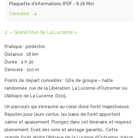
Plaquette d'informations (
PDF
- 8.18 Mo)
Consulter
2. « Grand tour de La Lucerne »
Pratique : pédestre
Distance : 18 km
Durée : 4 h 30
Dénivelé : 210 m
Points de départ conseillés : Gîte de groupe – halte
randonnée, rue de la Libération, La Lucerne-d’Outremer ou
l’Abbaye de La Lucerne, D105.
Un parcours qui s’enracine au cœur d’une forêt majestueuse.
Réputés pour leurs vertus, les bains de forêt apportent
calme et apaisement. Plongez dans cet itinéraire et respirez
pleinement. Eveil des sens et ancrage garantis… Cette
grande forêt abrite l’Abbaye de la Lucerne d’Outremer, trésor