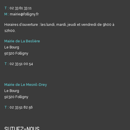
T :
02 33 61 33 11
M :
mairie@folligny.fr
Horaires d’ouverture : les lundi, mardi, jeudi et vendredi de 9h00 à
12h00.
Mairie de La Beslière
Le Bourg
50320 Folligny
T :
02 33 51 00 54
Mairie de Le Mesnil-Drey
Le Bourg
50320 Folligny
T :
02 33 51 82 56
SUIVEZ-NOUS