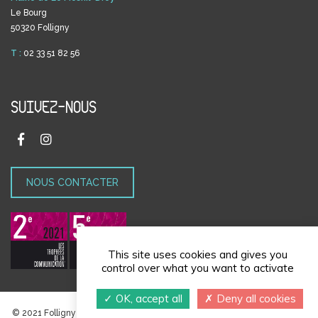
Le Bourg
50320 Folligny
T :
02 33 51 82 56
SUIVEZ-NOUS
NOUS CONTACTER
This site uses cookies and gives you
control over what you want to activate
OK, accept all
Deny all cookies
© 2021 Folligny | Réalisé par
Navie
|
Politique de confidentialité
|
Gestion