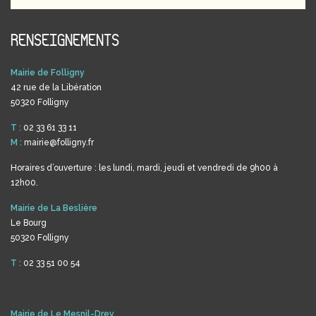
RENSEIGNEMENTS
Mairie de Folligny
42 rue de la Libération
50320 Folligny
T :
02 33 61 33 11
M :
mairie@folligny.fr
Horaires d’ouverture : les lundi, mardi, jeudi et vendredi de 9h00 à
12h00.
Mairie de La Beslière
Le Bourg
50320 Folligny
T :
02 33 51 00 54
Mairie de Le Mesnil-Drey