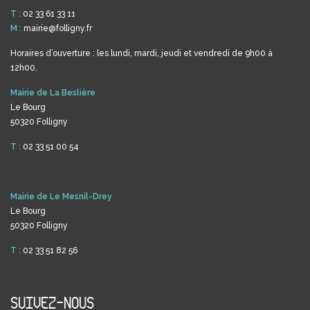
T :
02 33 61 33 11
M :
mairie@folligny.fr
Horaires d’ouverture : les lundi, mardi, jeudi et vendredi de 9h00 à
12h00.
Mairie de La Beslière
Le Bourg
50320 Folligny
T :
02 33 51 00 54
Mairie de Le Mesnil-Drey
Le Bourg
50320 Folligny
T :
02 33 51 82 56
SUIVEZ-NOUS