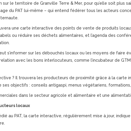
 sur le territoire de Granville Terre & Mer, pour qu’elle soit plus sa
’image du PAT lui-même – qui entend fédérer tous les acteurs conce
nternaute.
uvera une carte interactive des points de vente de produits locaux
bels ou réduire ses déchets alimentaires, et l’agenda des confére
tion.
 peut s’informer sur les débouchés locaux ou les moyens de faire év
n relation avec les bons interlocuteurs, comme l’incubateur de GTM 
lective ? Il trouvera les producteurs de proximité grâce à la carte in
e ses objectifs : conseils antigaspi, menus végétariens, formations,
merciales dans le secteur agricole et alimentaire et une alimentat
ucteurs locaux
édié au PAT, la carte interactive, régulièrement mise à jour, indiqu
re.