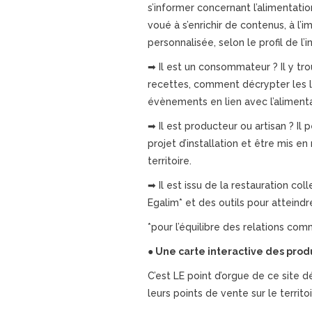
s’informer concernant l’alimentation
voué à s’enrichir de contenus, à l
personnalisée, selon le profil de l’i
➡ Il est un consommateur ? Il y tro
recettes, comment décrypter les la
évènements en lien avec l’alimenta
➡ Il est producteur ou artisan ? Il
projet d’installation et être mis e
territoire.
➡ Il est issu de la restauration col
Egalim* et des outils pour atteindr
*pour l’équilibre des relations com
● Une carte interactive des prod
C’est LE point d’orgue de ce site d
leurs points de vente sur le territoi