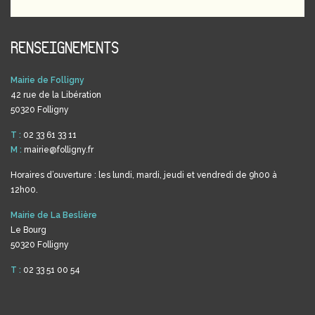
RENSEIGNEMENTS
Mairie de Folligny
42 rue de la Libération
50320 Folligny
T :
02 33 61 33 11
M :
mairie@folligny.fr
Horaires d’ouverture : les lundi, mardi, jeudi et vendredi de 9h00 à
12h00.
Mairie de La Beslière
Le Bourg
50320 Folligny
T :
02 33 51 00 54