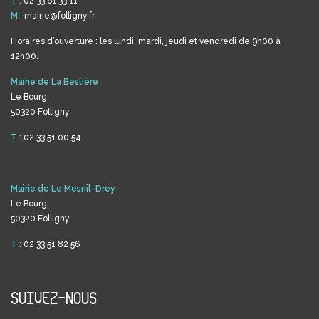
T :
02 33 61 33 11
M :
mairie@folligny.fr
Horaires d’ouverture : les lundi, mardi, jeudi et vendredi de 9h00 à
12h00.
Mairie de La Beslière
Le Bourg
50320 Folligny
T :
02 33 51 00 54
Mairie de Le Mesnil-Drey
Le Bourg
50320 Folligny
T :
02 33 51 82 56
SUIVEZ-NOUS