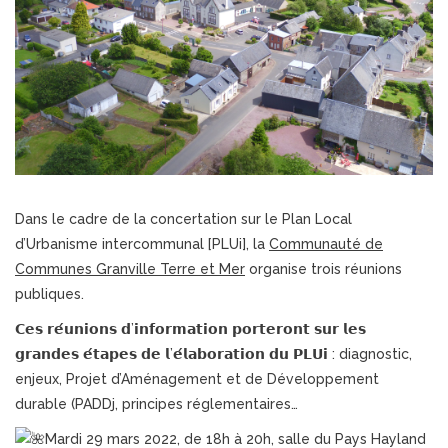
Dans le cadre de la concertation sur le Plan Local
d’Urbanisme intercommunal [PLUi], la
Communauté de
Communes Granville Terre et Mer
organise trois réunions
publiques.
𝗖𝗲𝘀 𝗿𝗲́𝘂𝗻𝗶𝗼𝗻𝘀 𝗱’𝗶𝗻𝗳𝗼𝗿𝗺𝗮𝘁𝗶𝗼𝗻 𝗽𝗼𝗿𝘁𝗲𝗿𝗼𝗻𝘁 𝘀𝘂𝗿 𝗹𝗲𝘀
𝗴𝗿𝗮𝗻𝗱𝗲𝘀 𝗲́𝘁𝗮𝗽𝗲𝘀 𝗱𝗲 𝗹’𝗲́𝗹𝗮𝗯𝗼𝗿𝗮𝘁𝗶𝗼𝗻 𝗱𝘂 𝗣𝗟𝗨𝗶 : diagnostic,
enjeux, Projet d’Aménagement et de Développement
durable (PADDj, principes réglementaires…
Mardi 29 mars 2022, de 18h à 20h, salle du Pays Hayland