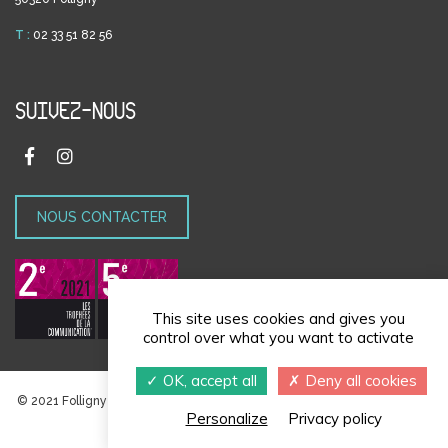
T :
02 33 51 82 56
SUIVEZ-NOUS
NOUS CONTACTER
This site uses cookies and gives you
control over what you want to activate
OK, accept all
Deny all cookies
© 2021 Folligny | Réalisé par
Navie
|
Politique de confidentialité
|
Gestion
Personalize
Privacy policy
des cookies