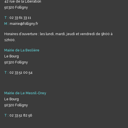
42 rue de la Libération
50320 Folligny
T :
02 33 61 33 11
M :
mairie@folligny.fr
Horaires d’ouverture : les lundi, mardi, jeudi et vendredi de 9h00 à
12h00.
Mairie de La Beslière
Le Bourg
50320 Folligny
T :
02 33 51 00 54
Mairie de Le Mesnil-Drey
Le Bourg
50320 Folligny
T :
02 33 51 82 56