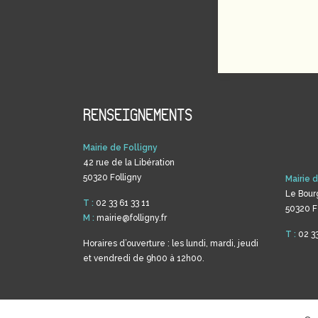
RENSEIGNEMENTS
Mairie de Folligny
42 rue de la Libération
50320 Folligny
Mairie 
Le Bour
T :
02 33 61 33 11
50320 F
M :
mairie@folligny.fr
T :
02 33
Horaires d’ouverture : les lundi, mardi, jeudi
et vendredi de 9h00 à 12h00.