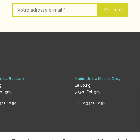
de La Beslière
Mairie de Le Mesnil-Drey
g
Le Bourg
olligny
50320 Folligny
 51 00 54
T :
02 33 51 82 56