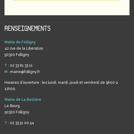
RENSEIGNEMENTS
Mairie de Folligny
42 rue de la Libération
50320 Folligny
T :
02 33 61 33 11
M :
mairie@folligny.fr
Horaires d’ouverture : les lundi, mardi, jeudi et vendredi de 9h00 à
12h00.
Mairie de La Beslière
Le Bourg
50320 Folligny
T :
02 33 51 00 54