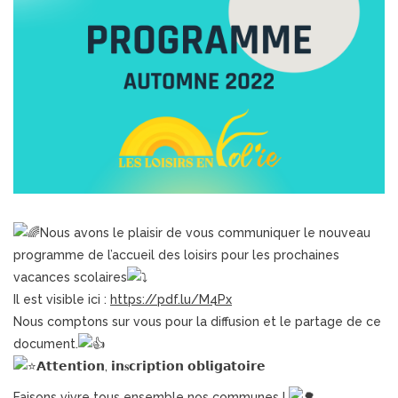
Nous avons le plaisir de vous communiquer le nouveau
programme de l’accueil des loisirs pour les prochaines
vacances scolaires
Il est visible ici :
https://pdf.lu/M4Px
Nous comptons sur vous pour la diffusion et le partage de ce
document.
𝗔𝘁𝘁𝗲𝗻𝘁𝗶𝗼𝗻, 𝗶𝗻𝐬𝗰𝗿𝗶𝗽𝘁𝗶𝗼𝗻 𝗼𝗯𝗹𝗶𝗴𝗮𝘁𝗼𝗶𝗿𝗲
Faisons vivre tous ensemble nos communes !