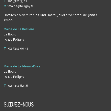
T :
02 33 61 33 11
M :
mairie@folligny.fr
Horaires d’ouverture : les lundi, mardi, jeudi et vendredi de 9h00 à
12h00.
Mairie de La Beslière
Le Bourg
50320 Folligny
T :
02 33 51 00 54
Mairie de Le Mesnil-Drey
Le Bourg
50320 Folligny
T :
02 33 51 82 56
SUIVEZ-NOUS