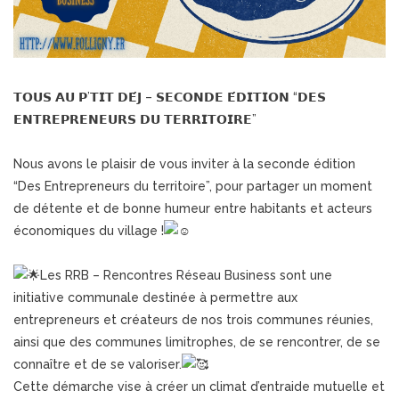
𝗧𝗢𝗨𝗦 𝗔𝗨 𝗣’𝗧𝗜𝗧 𝗗𝗘́𝗝 – 𝗦𝗘𝗖𝗢𝗡𝗗𝗘 𝗘́𝗗𝗜𝗧𝗜𝗢𝗡 “𝗗𝗘𝗦
𝗘𝗡𝗧𝗥𝗘𝗣𝗥𝗘𝗡𝗘𝗨𝗥𝗦 𝗗𝗨 𝗧𝗘𝗥𝗥𝗜𝗧𝗢𝗜𝗥𝗘”
Nous avons le plaisir de vous inviter à la seconde édition
“Des Entrepreneurs du territoire”, pour partager un moment
de détente et de bonne humeur entre habitants et acteurs
économiques du village !
Les RRB – Rencontres Réseau Business sont une
initiative communale destinée à permettre aux
entrepreneurs et créateurs de nos trois communes réunies,
ainsi que des communes limitrophes, de se rencontrer, de se
connaître et de se valoriser.
Cette démarche vise à créer un climat d’entraide mutuelle et