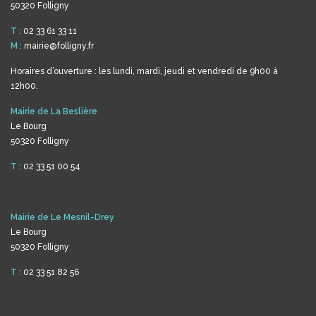
50320 Folligny
T :
02 33 61 33 11
M :
mairie@folligny.fr
Horaires d’ouverture : les lundi, mardi, jeudi et vendredi de 9h00 à
12h00.
Mairie de La Beslière
Le Bourg
50320 Folligny
T :
02 33 51 00 54
Mairie de Le Mesnil-Drey
Le Bourg
50320 Folligny
T :
02 33 51 82 56