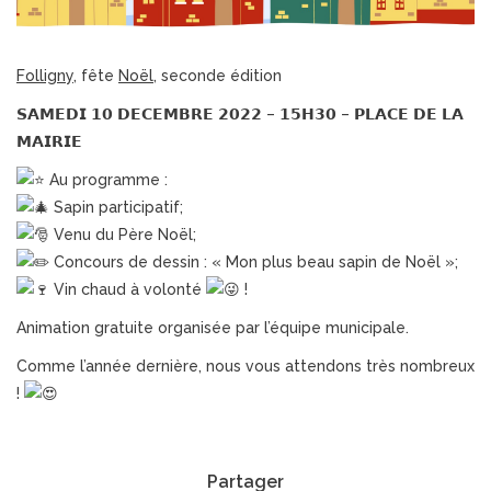
Folligny,
fête
Noël
, seconde édition
𝗦𝗔𝗠𝗘𝗗𝗜 𝟭𝟬 𝗗𝗘𝗖𝗘𝗠𝗕𝗥𝗘 𝟮𝟬𝟮𝟮 – 𝟭𝟱𝗛𝟯𝟬 – 𝗣𝗟𝗔𝗖𝗘 𝗗𝗘 𝗟𝗔
𝗠𝗔𝗜𝗥𝗜𝗘
Au programme :
Sapin participatif;
Venu du Père Noël;
Concours de dessin : « Mon plus beau sapin de Noël »;
Vin chaud à volonté
!
Animation gratuite organisée par l’équipe municipale.
Comme l’année dernière, nous vous attendons très nombreux
!
Partager