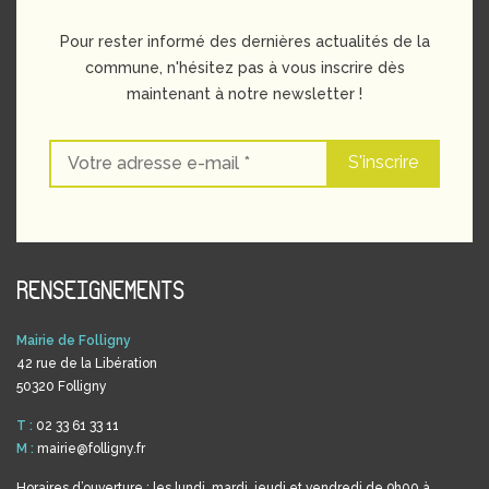
Pour rester informé des dernières actualités de la
commune, n'hésitez pas à vous inscrire dès
maintenant à notre newsletter !
RENSEIGNEMENTS
Mairie de Folligny
42 rue de la Libération
50320 Folligny
T :
02 33 61 33 11
M :
mairie@folligny.fr
Horaires d’ouverture : les lundi, mardi, jeudi et vendredi de 9h00 à