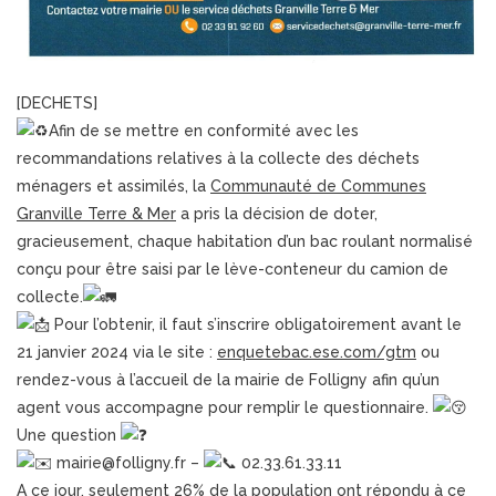
[DECHETS]
Afin de se mettre en conformité avec les
recommandations relatives à la collecte des déchets
ménagers et assimilés, la
Communauté de Communes
Granville Terre & Mer
a pris la décision de doter,
gracieusement, chaque habitation d’un bac roulant normalisé
conçu pour être saisi par le lève-conteneur du camion de
collecte.
Pour l’obtenir, il faut s’inscrire obligatoirement avant le
21 janvier 2024 via le site :
enquetebac.ese.com/gtm
ou
rendez-vous à l’accueil de la mairie de Folligny afin qu’un
agent vous accompagne pour remplir le questionnaire.
Une question
mairie@folligny.fr –
02.33.61.33.11
A ce jour, seulement 26% de la population ont répondu à ce